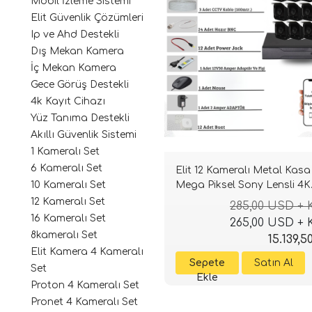
Mobil İzleme Sistemi
Elit Güvenlik Çözümleri
Ip ve Ahd Destekli
Dış Mekan Kamera
İç Mekan Kamera
Gece Görüş Destekli
4k Kayıt Cihazı
Yüz Tanıma Destekli
Akıllı Güvenlik Sistemi
1 Kameralı Set
6 Kameralı Set
Elit 12 Kameralı Metal Kasa
Mega Piksel Sony Lensli 4K
10 Kameralı Set
Ultra HD Güvenlik Sistemi
12 Kameralı Set
285,00 USD +
16 Kameralı Set
265,00 USD +
8kameralı Set
15.139,5
Elit Kamera 4 Kameralı
Set
Proton 4 Kameralı Set
Pronet 4 Kameralı Set