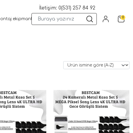
İletişim: 0(531) 257 84 92
0
montaj ekipmanları
Wifi Kameralar
Yangın Sistemleri
Kame