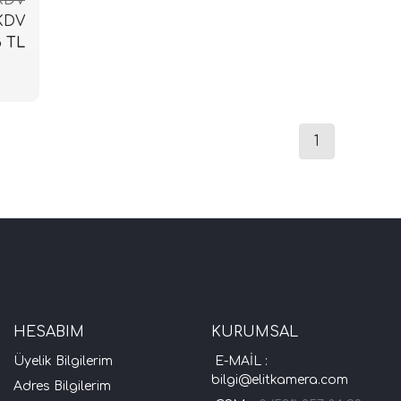
 KDV
8 TL
1
HESABIM
KURUMSAL
Üyelik Bilgilerim
E-MAİL :
bilgi@elitkamera.com
Adres Bilgilerim