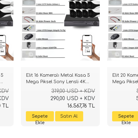
 5
Elit 16 Kameralı Metal Kasa 5
Elit 20 Kam
Mega Piksel Sony Lensli 4K
Mega Piksel
Ultra HD Güvenlik Sistemi
Ultra HD Gü
 KDV
319,00 USD + KDV
 KDV
290,00 USD + KDV
0 TL
16.567,76 TL