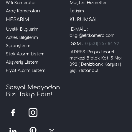
Wifi Kameralar
Müşteri Hizmetleri
Araç Kameraları
İletişim
HESABIM
KURUMSAL
Üyelik Bilgilerim
E-MAİL :
bilgi@elitkamera.com
Adres Bilgilerim
GSM :
0 (531) 257 84 92
Siparişlerim
ADRES :Perpa ticaret
Stok Alarm Listem
merkezi B blok Kat :5 No:
Alışveriş Listem
392 ( Denizbank Karşısı )
Fiyat Alarm Listem
Şişli /İstanbul
Sosyal Medyadan
Bizi Takip Edin!