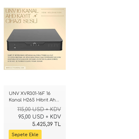
UNV XVR301-16F 16
Kanal H265 Hibrit Ahd
Tvı Cvı Sesli Dvr Kayıt
115,00 USD + KDV
Cihazı
95,00 USD + KDV
5.425,39 TL