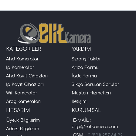
KATEGORİLER
YARDIM
Ahd Kameralar
Sipariş Takibi
İp Kameralar
Arıza Formu
Ahd Kayıt Cihazları
İade Formu
İp Kayıt Cihazları
Sıkça Sorulan Sorular
Wifi Kameralar
Müşteri Hizmetleri
Araç Kameraları
İletişim
HESABIM
KURUMSAL
Üyelik Bilgilerim
E-MAİL :
bilgi@elitkamera.com
Adres Bilgilerim
GSM :
0 (531) 257 84 92