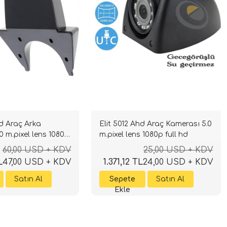
hd Araç Arka
Elit 5012 Ahd Araç Kamerası 5.0
0 m.pixel lens 1080p
m.pixel lens 1080p full hd
60,00 USD + KDV
25,00 USD + KDV
L
47,00 USD + KDV
1.371,12 TL
24,00 USD + KDV