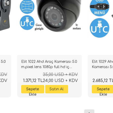
 5.0
Elit 1022 Ahd Araç Kamerası 5.0
Elit 1029 A
m.pixel lens 1080p full hd iç
Kamerası 5.
mekan
full hd
 KDV
35,00 USD + KDV
 KDV
1.371,12 TL
24,00 USD + KDV
2.685,12 T