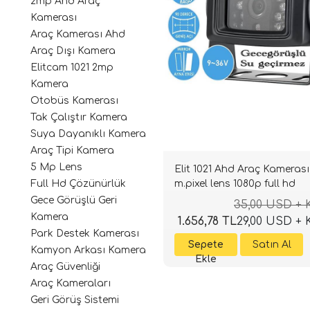
2mp Ahd Araç
Kamerası
Araç Kamerası Ahd
Araç Dışı Kamera
Elitcam 1021 2mp
Kamera
Otobüs Kamerası
Tak Çalıştır Kamera
Suya Dayanıklı Kamera
Araç Tipi Kamera
5 Mp Lens
Elit 1021 Ahd Araç Kamerası
m.pixel lens 1080p full hd
Full Hd Çözünürlük
Gece Görüşlü Geri
35,00 USD +
Kamera
1.656,78 TL
29,00 USD +
Park Destek Kamerası
Kamyon Arkası Kamera
Araç Güvenliği
Araç Kameraları
Geri Görüş Sistemi