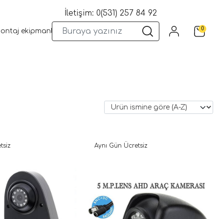
İletişim: 0(531) 257 84 92
0
montaj ekipmanları
Wifi Kameralar
Yangın Sistemleri
Kame
tsiz
Aynı Gün Ücretsiz