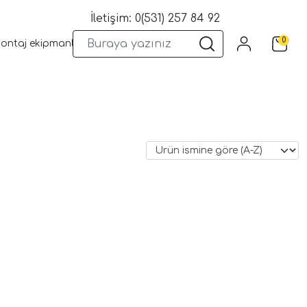
İletişim: 0(531) 257 84 92
0
montaj ekipmanları
Wifi Kameralar
Yangın Sistemleri
Kame