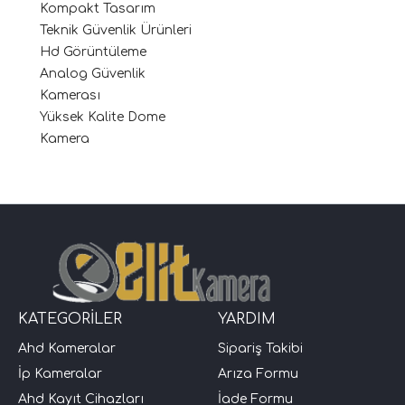
Kompakt Tasarım
Teknik Güvenlik Ürünleri
Hd Görüntüleme
Analog Güvenlik
Kamerası
Yüksek Kalite Dome
Kamera
KATEGORİLER
YARDIM
Ahd Kameralar
Sipariş Takibi
İp Kameralar
Arıza Formu
Ahd Kayıt Cihazları
İade Formu