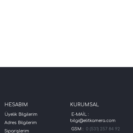
HESABIM
KURUMSAL
Üyelik Bilgilerim
E-MAİL :
bilgi@elitkamera.com
Adres Bilgilerim
GSM :
0 (531) 257 84 92
Siparişlerim