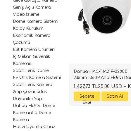
Gece Görüşlü Kamera
Geniş Açılı Kamera
Video İzleme
Dome Kamera Sistemi
Kolay Kurulum
Ekonomik Kamera
Çözümü
Elit Kamera Ürünleri
İç Mekan Güvenlik
Kamerası
Sabit Lens Dome
Dahua HAC-T1A21P-0280B
2.8mm 1080P Ahd Hdcvı D
Ev Ofis Kamera Sistemi
Kamera
Sabit Lens Kamera
1.427,73 TL
25,00 USD + 
2mp Çözünürlük
Dayanıklı Yapı
Dahua Hd-tvı Dome
Kameraahd Dome
Kamera
Hdcvi Uyumlu Cihaz