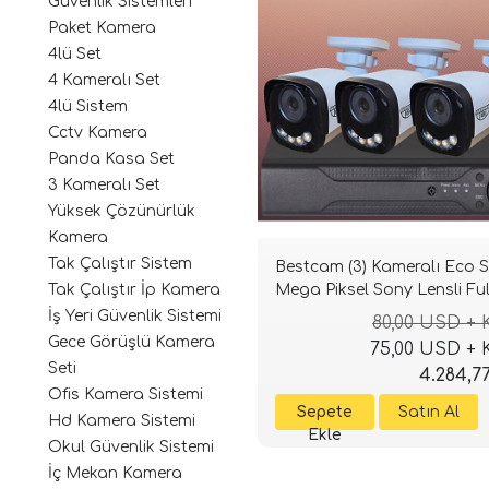
Güvenlik Sistemleri
Paket Kamera
4lü Set
4 Kameralı Set
4lü Sistem
Cctv Kamera
Panda Kasa Set
3 Kameralı Set
Yüksek Çözünürlük
Kamera
Tak Çalıştır Sistem
Bestcam (3) Kameralı Eco S
Mega Piksel Sony Lensli Ful
Tak Çalıştır İp Kamera
HD Gece Görüşlü Güvenlik
İş Yeri Güvenlik Sistemi
80,00 USD +
Kamerası Sistemi
Gece Görüşlü Kamera
75,00 USD +
Seti
4.284,7
Ofis Kamera Sistemi
Hd Kamera Sistemi
Okul Güvenlik Sistemi
İç Mekan Kamera