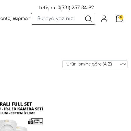
İletişim: 0(531) 257 84 92
0
montaj ekipmanları
Wifi Kameralar
Yangın Sistemleri
Kame