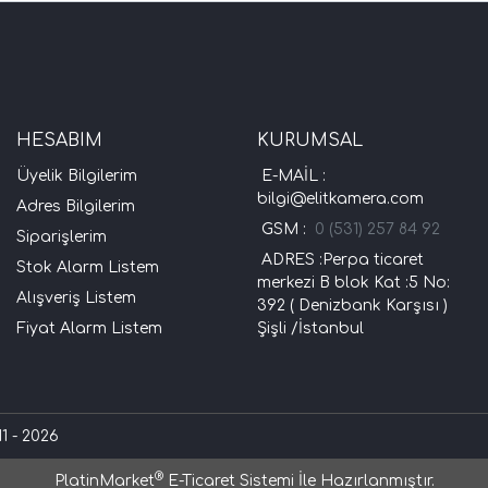
HESABIM
KURUMSAL
Üyelik Bilgilerim
E-MAİL :
bilgi@elitkamera.com
Adres Bilgilerim
GSM :
0 (531) 257 84 92
Siparişlerim
ADRES :Perpa ticaret
Stok Alarm Listem
merkezi B blok Kat :5 No:
Alışveriş Listem
392 ( Denizbank Karşısı )
Fiyat Alarm Listem
Şişli /İstanbul
1 - 2026
®
PlatinMarket
E-Ticaret Sistemi
İle Hazırlanmıştır.