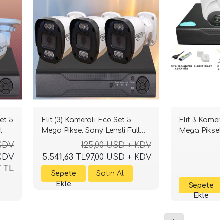
et 5
Elit (3) Kameralı Eco Set 5
Elit 3 Kame
l
Mega Piksel Sony Lensli Full
Mega Piksel
HD Gece Görüşlü Güvenlik
Paket Güven
 KDV
125,00 USD + KDV
Kamerası Sistemi
 KDV
5.541,63 TL
97,00 USD + KDV
7 TL