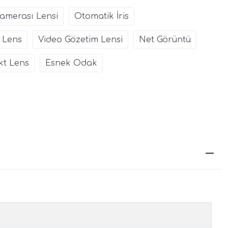
Kamerası Lensi
Otomatik İris
 Lens
Video Gözetim Lensi
Net Görüntü
t Lens
Esnek Odak