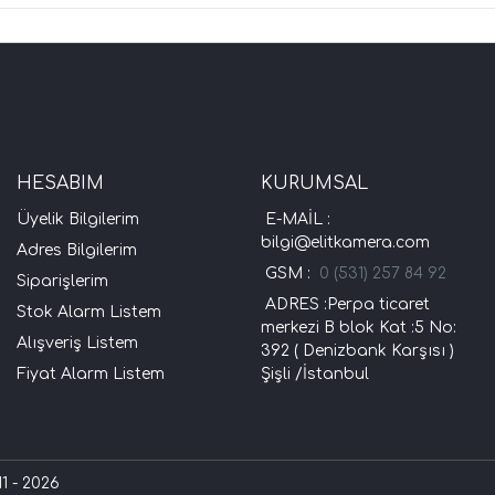
HESABIM
KURUMSAL
Üyelik Bilgilerim
E-MAİL :
bilgi@elitkamera.com
Adres Bilgilerim
GSM :
0 (531) 257 84 92
Siparişlerim
ADRES :Perpa ticaret
Stok Alarm Listem
merkezi B blok Kat :5 No:
Alışveriş Listem
392 ( Denizbank Karşısı )
Fiyat Alarm Listem
Şişli /İstanbul
1 - 2026