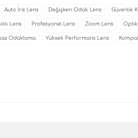
Auto İris Lens
Değişken Odak Lens
Güvenlik 
klı Lens
Profesyonel Lens
Zoom Lens
Optik
sas Odaklama
Yüksek Performans Lens
Kompak