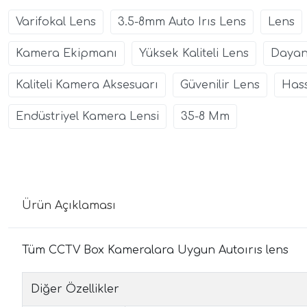
Varifokal Lens
3.5-8mm Auto Irıs Lens
Lens
Kamera Ekipmanı
Yüksek Kaliteli Lens
Dayanı
Kaliteli Kamera Aksesuarı
Güvenilir Lens
Has
Endüstriyel Kamera Lensi
35-8 Mm
Ürün Açıklaması
Tüm CCTV Box Kameralara Uygun Autoırıs lens
Diğer Özellikler