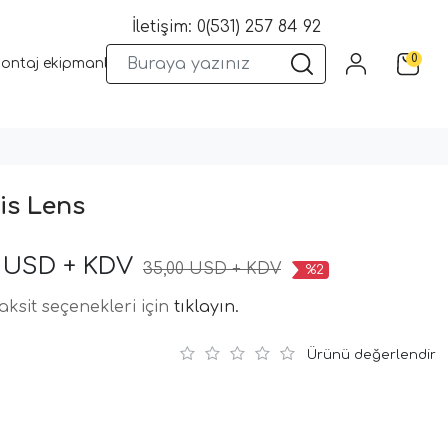
İletişim: 0(531) 257 84 92
0
montaj ekipmanları
Wifi Kameralar
Yangın Sistemleri
Kame
is Lens
0 USD + KDV
35,00 USD + KDV
%2
aksit seçenekleri için
tıklayın.
Ürünü değerlendir