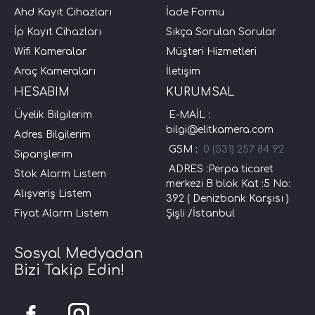
Ahd Kayıt Cihazları
İade Formu
İp Kayıt Cihazları
Sıkça Sorulan Sorular
Wifi Kameralar
Müşteri Hizmetleri
Araç Kameraları
İletişim
HESABIM
KURUMSAL
Üyelik Bilgilerim
E-MAİL :
bilgi@elitkamera.com
Adres Bilgilerim
GSM :
0 (531) 257 84 92
Siparişlerim
ADRES :Perpa ticaret
Stok Alarm Listem
merkezi B blok Kat :5 No:
Alışveriş Listem
392 ( Denizbank Karşısı )
Fiyat Alarm Listem
Şişli /İstanbul
Sosyal Medyadan
Bizi Takip Edin!