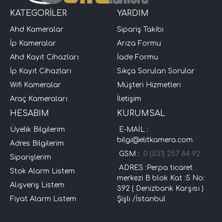
KATEGORİLER
YARDIM
Ahd Kameralar
Sipariş Takibi
İp Kameralar
Arıza Formu
Ahd Kayıt Cihazları
İade Formu
İp Kayıt Cihazları
Sıkça Sorulan Sorular
Wifi Kameralar
Müşteri Hizmetleri
Araç Kameraları
İletişim
HESABIM
KURUMSAL
Üyelik Bilgilerim
E-MAİL :
bilgi@elitkamera.com
Adres Bilgilerim
GSM :
0 (531) 257 84 92
Siparişlerim
ADRES :Perpa ticaret
Stok Alarm Listem
merkezi B blok Kat :5 No:
Alışveriş Listem
392 ( Denizbank Karşısı )
Fiyat Alarm Listem
Şişli /İstanbul