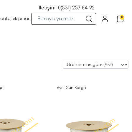
İletişim: 0(531) 257 84 92
0
montaj ekipmanları
Wifi Kameralar
Yangın Sistemleri
Kame
go
Aynı Gün Kargo