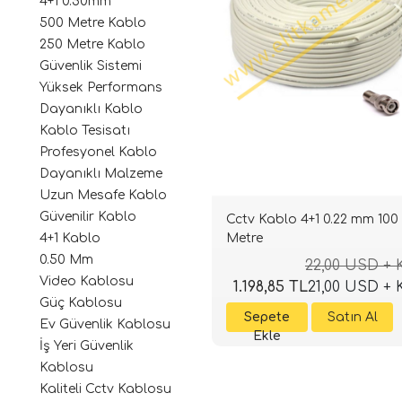
4+1 0.50mm
500 Metre Kablo
250 Metre Kablo
Güvenlik Sistemi
Yüksek Performans
Dayanıklı Kablo
Kablo Tesisatı
Profesyonel Kablo
Dayanıklı Malzeme
Uzun Mesafe Kablo
Güvenilir Kablo
Cctv Kablo 4+1 0.22 mm 100
Metre
4+1 Kablo
0.50 Mm
22,00 USD +
Video Kablosu
1.198,85 TL
21,00 USD +
Güç Kablosu
Ev Güvenlik Kablosu
İş Yeri Güvenlik
Kablosu
Kaliteli Cctv Kablosu