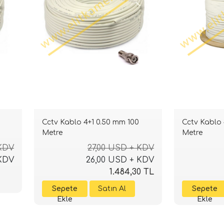
Cctv Kablo 4+1 0.50 mm 100
Cctv Kablo 
Metre
Metre
 KDV
27,00 USD + KDV
 KDV
26,00 USD + KDV
1.484,30 TL