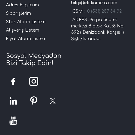
bilgi@elitkamera.com
Adres Bilgilerim
GSM :
0 (531) 257 84 92
Siparişlerim
ADRES :Perpa ticaret
Stok Alarm Listem
merkezi B blok Kat :5 No:
Alışveriş Listem
392 ( Denizbank Karşısı )
Fiyat Alarm Listem
Şişli /İstanbul
Sosyal Medyadan
Bizi Takip Edin!