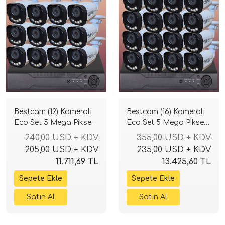
Bestcam (12) Kameralı
Bestcam (16) Kameralı
Eco Set 5 Mega Piksel
Eco Set 5 Mega Piksel
Sony Lensli Full HD
Sony Lensli Full HD
240,00 USD + KDV
355,00 USD + KDV
Gece Görüşlü Güvenlik
Gece Görüşlü Güvenlik
205,00 USD + KDV
235,00 USD + KDV
Kamerası Sistemi
Kamerası Sistemi
11.711,69 TL
13.425,60 TL