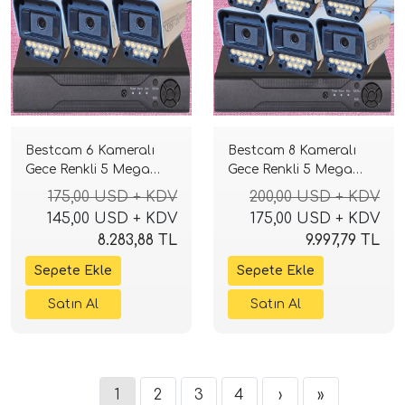
Bestcam 6 Kameralı
Bestcam 8 Kameralı
Gece Renkli 5 Mega
Gece Renkli 5 Mega
Piksel Sony Lensli 4K
Piksel Sony Lensli 4K
175,00 USD + KDV
200,00 USD + KDV
Güvenlik Sistemi
Güvenlik Sistemi
145,00 USD + KDV
175,00 USD + KDV
8.283,88 TL
9.997,79 TL
1
2
3
4
›
»