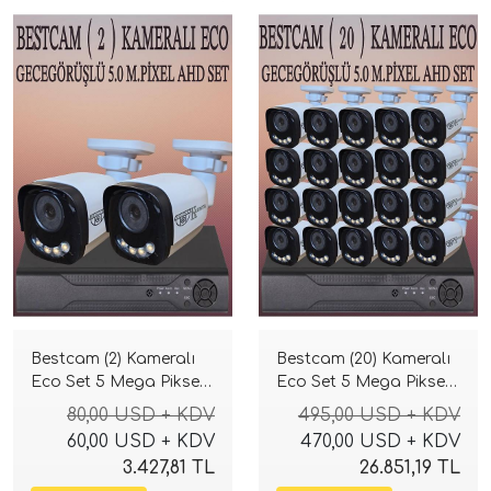
Bestcam (2) Kameralı
Bestcam (20) Kameralı
Eco Set 5 Mega Piksel
Eco Set 5 Mega Piksel
Sony Lensli Full HD
Sony Lensli Full HD
80,00 USD + KDV
495,00 USD + KDV
Gece Görüşlü Güvenlik
Gece Görüşlü Güvenlik
60,00 USD + KDV
470,00 USD + KDV
Kamerası Sistemi
Kamerası Sistemi
3.427,81 TL
26.851,19 TL