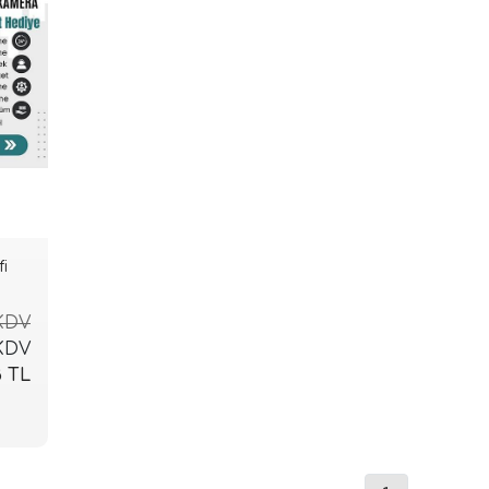
i
 KDV
e
 KDV
8 TL