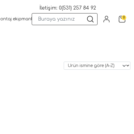
İletişim: 0(531) 257 84 92
0
montaj ekipmanları
Wifi Kameralar
Yangın Sistemleri
Kame