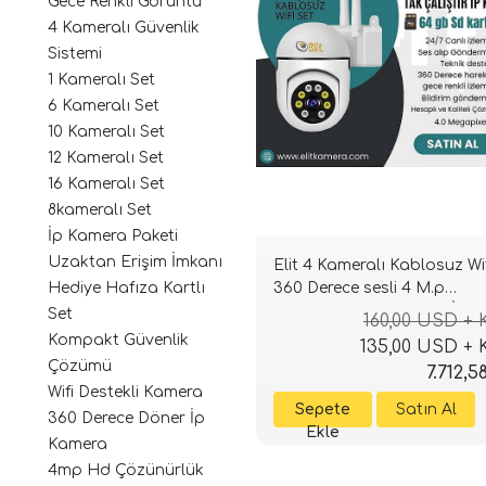
Gece Renkli Görüntü
4 Kameralı Güvenlik
Sistemi
1 Kameralı Set
6 Kameralı Set
10 Kameralı Set
12 Kameralı Set
16 Kameralı Set
8kameralı Set
İp Kamera Paketi
Uzaktan Erişim İmkanı
Elit 4 Kameralı Kablosuz Wif
360 Derece sesli 4 M.p
Hediye Hafıza Kartlı
GeceRenkli Tak Çalıştır İp
Set
160,00 USD +
Kamera Seti ( 64GB ) Hediy
Kompakt Güvenlik
135,00 USD +
Çözümü
7.712,5
Wifi Destekli Kamera
360 Derece Döner İp
Kamera
4mp Hd Çözünürlük