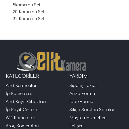
5kameralı Set
20 Kameralı Set
32 Kameralı Set
KATEGORİLER
YARDIM
Ahd Kameralar
Sipariş Takibi
İp Kameralar
Arıza Formu
Ahd Kayıt Cihazları
İade Formu
İp Kayıt Cihazları
Sıkça Sorulan Sorular
Wifi Kameralar
Müşteri Hizmetleri
Araç Kameraları
İletişim