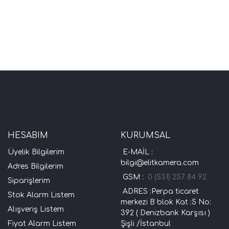
HESABIM
KURUMSAL
Üyelik Bilgilerim
E-MAİL :
bilgi@elitkamera.com
Adres Bilgilerim
GSM :
0 (531) 257 84 92
Siparişlerim
ADRES :Perpa ticaret
Stok Alarm Listem
merkezi B blok Kat :5 No:
Alışveriş Listem
392 ( Denizbank Karşısı )
Fiyat Alarm Listem
Şişli /İstanbul