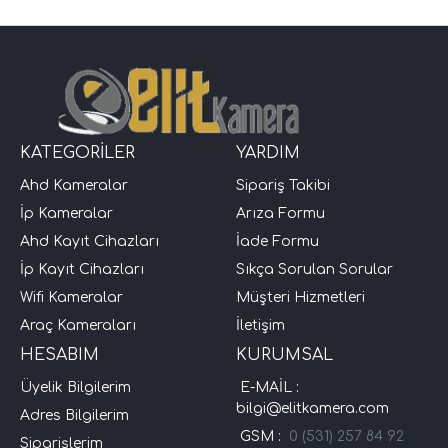
KATEGORİLER
YARDIM
Ahd Kameralar
Sipariş Takibi
İp Kameralar
Arıza Formu
Ahd Kayıt Cihazları
İade Formu
İp Kayıt Cihazları
Sıkça Sorulan Sorular
Wifi Kameralar
Müşteri Hizmetleri
Araç Kameraları
İletişim
HESABIM
KURUMSAL
Üyelik Bilgilerim
E-MAİL :
bilgi@elitkamera.com
Adres Bilgilerim
GSM :
0 (531) 257 84 92
Siparişlerim