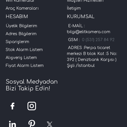
Wifi Kameralar
Müşteri Hizmetleri
Araç Kameraları
İletişim
HESABIM
KURUMSAL
Üyelik Bilgilerim
E-MAİL :
bilgi@elitkamera.com
Adres Bilgilerim
GSM :
0 (531) 257 84 92
Siparişlerim
ADRES :Perpa ticaret
Stok Alarm Listem
merkezi B blok Kat :5 No:
Alışveriş Listem
392 ( Denizbank Karşısı )
Fiyat Alarm Listem
Şişli /İstanbul
Sosyal Medyadan
Bizi Takip Edin!