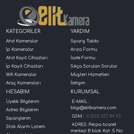
KATEGORİLER
YARDIM
Ahd Kameralar
Sipariş Takibi
İp Kameralar
Arıza Formu
Ahd Kayıt Cihazları
İade Formu
İp Kayıt Cihazları
Sıkça Sorulan Sorular
Wifi Kameralar
Müşteri Hizmetleri
Araç Kameraları
İletişim
HESABIM
KURUMSAL
Üyelik Bilgilerim
E-MAİL :
bilgi@elitkamera.com
Adres Bilgilerim
GSM :
0 (531) 257 84 92
Siparişlerim
ADRES :Perpa ticaret
Stok Alarm Listem
merkezi B blok Kat :5 No: