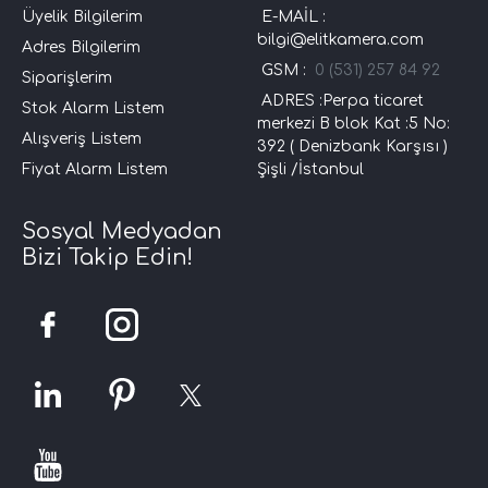
Üyelik Bilgilerim
E-MAİL :
bilgi@elitkamera.com
Adres Bilgilerim
GSM :
0 (531) 257 84 92
Siparişlerim
ADRES :Perpa ticaret
Stok Alarm Listem
merkezi B blok Kat :5 No:
Alışveriş Listem
392 ( Denizbank Karşısı )
Fiyat Alarm Listem
Şişli /İstanbul
Sosyal Medyadan
Bizi Takip Edin!