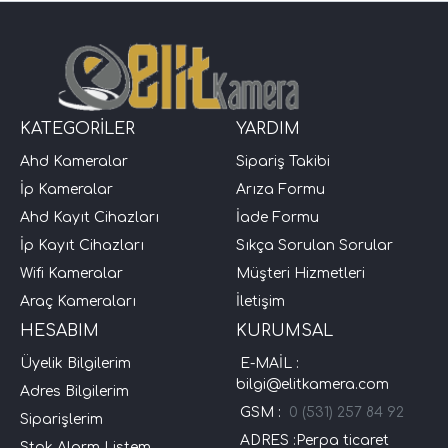
KATEGORİLER
YARDIM
Ahd Kameralar
Sipariş Takibi
İp Kameralar
Arıza Formu
Ahd Kayıt Cihazları
İade Formu
İp Kayıt Cihazları
Sıkça Sorulan Sorular
Wifi Kameralar
Müşteri Hizmetleri
Araç Kameraları
İletişim
HESABIM
KURUMSAL
Üyelik Bilgilerim
E-MAİL :
bilgi@elitkamera.com
Adres Bilgilerim
GSM :
0 (531) 257 84 92
Siparişlerim
ADRES :Perpa ticaret
Stok Alarm Listem