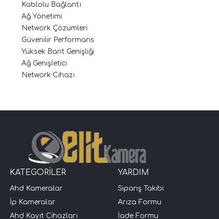
Kablolu Bağlantı
Ağ Yönetimi
Network Çözümleri
Güvenilir Performans
Yüksek Bant Genişliği
Ağ Genişletici
Network Cihazı
KATEGORİLER
YARDIM
Ahd Kameralar
Sipariş Takibi
İp Kameralar
Arıza Formu
Ahd Kayıt Cihazları
İade Formu