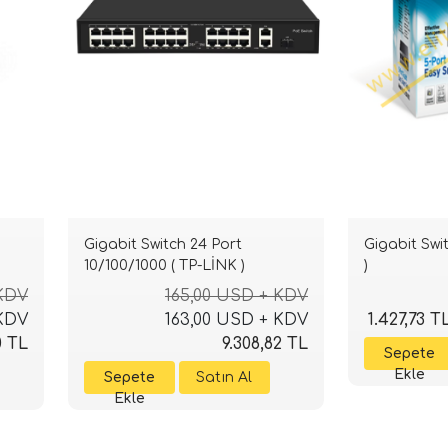
Gigabit Switch 24 Port
Gigabit Swi
10/100/1000 ( TP-LİNK )
)
 KDV
165,00 USD + KDV
 KDV
163,00 USD + KDV
1.427,73 T
0 TL
9.308,82 TL