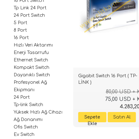
16 Port Switch
Tp Link 24 Port
24 Port Switch
5 Port
8 Port
16 Port
Hızlı Veri Aktarımı
Enerji Tasarrufu
Ethernet Switch
Kompakt Switch
Dayanıklı Switch
Gigabit Switch 16 Port ( TP-
LİNK )
Profesyonel Ağ
Ekipmanı
80,00 USD +
24 Port
75,00 USD +
Tp-link Switch
4.283,2
Yüksek Hızlı Ağ Cihazı
Ağ Donanımı
Ofis Switch
Ev Switch