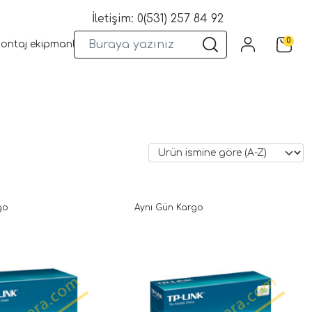
İletişim: 0(531) 257 84 92
0
montaj ekipmanları
Wifi Kameralar
Yangın Sistemleri
Kame
go
Aynı Gün Kargo