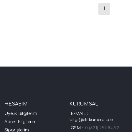
1
HESABIM
KURUMSAL
Üyelik Bilgilerim
E-MAİL :
bilgi@elitkamera.com
Adres Bilgilerim
GSM :
0 (531) 257 84 92
Siparişlerim