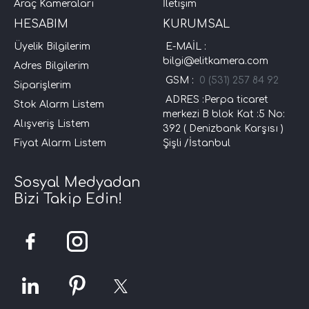
Araç Kameraları
İletişim
HESABIM
KURUMSAL
Üyelik Bilgilerim
E-MAİL :
bilgi@elitkamera.com
Adres Bilgilerim
GSM :
0 (531) 257 84 92
Siparişlerim
ADRES :Perpa ticaret
Stok Alarm Listem
merkezi B blok Kat :5 No:
Alışveriş Listem
392 ( Denizbank Karşısı )
Fiyat Alarm Listem
Şişli /İstanbul
Sosyal Medyadan
Bizi Takip Edin!