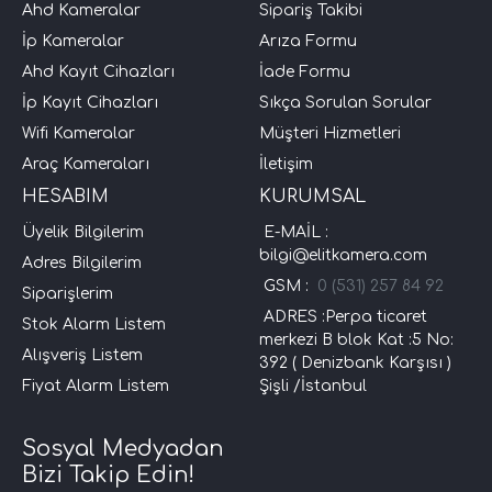
Ahd Kameralar
Sipariş Takibi
İp Kameralar
Arıza Formu
Ahd Kayıt Cihazları
İade Formu
İp Kayıt Cihazları
Sıkça Sorulan Sorular
Wifi Kameralar
Müşteri Hizmetleri
Araç Kameraları
İletişim
HESABIM
KURUMSAL
Üyelik Bilgilerim
E-MAİL :
bilgi@elitkamera.com
Adres Bilgilerim
GSM :
0 (531) 257 84 92
Siparişlerim
ADRES :Perpa ticaret
Stok Alarm Listem
merkezi B blok Kat :5 No:
Alışveriş Listem
392 ( Denizbank Karşısı )
Fiyat Alarm Listem
Şişli /İstanbul
Sosyal Medyadan
Bizi Takip Edin!