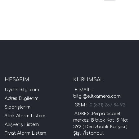
HESABIM
KURUMSAL
Üyelik Bilgilerim
E-MAİL :
bilgi@elitkamera.com
Adres Bilgilerim
GSM :
0 (531) 257 84 92
Siparişlerim
ADRES :Perpa ticaret
Stok Alarm Listem
merkezi B blok Kat :5 No:
Alışveriş Listem
392 ( Denizbank Karşısı )
Fiyat Alarm Listem
Şişli /İstanbul