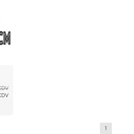
 KDV
 KDV
1