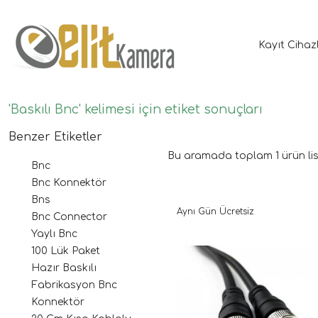
Kayıt Cihaz
'Baskılı Bnc' kelimesi için etiket sonuçları
Benzer Etiketler
Bu aramada toplam
1
ürün lis
Bnc
Bnc Konnektör
Bns
Aynı Gün Ücretsiz
Bnc Connector
Yaylı Bnc
100 Lük Paket
Hazır Baskılı
Fabrikasyon Bnc
Konnektör