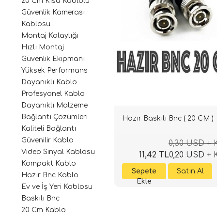
20 Cm Kısa Kablolu
Güvenlik Kamerası
Kablosu
Montaj Kolaylığı
Hızlı Montaj
Güvenlik Ekipmanı
Yüksek Performans
Dayanıklı Kablo
Profesyonel Kablo
Dayanıklı Malzeme
Bağlantı Çözümleri
Hazır Baskılı Bnc ( 20 CM )
Kaliteli Bağlantı
Güvenilir Kablo
0,30 USD +
Video Sinyal Kablosu
11,42 TL
0,20 USD +
Kompakt Kablo
Hazır Bnc Kablo
Ev ve İş Yeri Kablosu
Baskılı Bnc
20 Cm Kablo