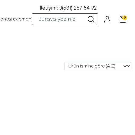
İletişim: 0(531) 257 84 92
0
montaj ekipmanları
Wifi Kameralar
Yangın Sistemleri
Kame