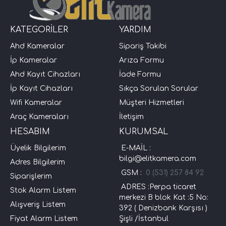
KATEGORİLER
YARDIM
Ahd Kameralar
Sipariş Takibi
İp Kameralar
Arıza Formu
Ahd Kayıt Cihazları
İade Formu
İp Kayıt Cihazları
Sıkça Sorulan Sorular
Wifi Kameralar
Müşteri Hizmetleri
Araç Kameraları
İletişim
HESABIM
KURUMSAL
Üyelik Bilgilerim
E-MAİL :
bilgi@elitkamera.com
Adres Bilgilerim
GSM :
0 (531) 257 84 92
Siparişlerim
ADRES :Perpa ticaret
Stok Alarm Listem
merkezi B blok Kat :5 No:
Alışveriş Listem
392 ( Denizbank Karşısı )
Fiyat Alarm Listem
Şişli /İstanbul