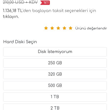
210,00 USD + KDV
%11
1.136,18 TL
'den başlayan taksit seçenekleri için
tıklayın.
Ürünü değerlendir
Hard Diski Seçin
Disk İstemiyorum
250 GB
320 GB
500 GB
1 TB
2 TB