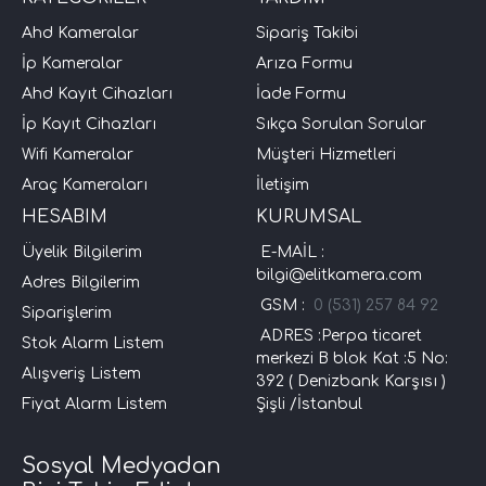
Ahd Kameralar
Sipariş Takibi
İp Kameralar
Arıza Formu
Ahd Kayıt Cihazları
İade Formu
İp Kayıt Cihazları
Sıkça Sorulan Sorular
Wifi Kameralar
Müşteri Hizmetleri
Araç Kameraları
İletişim
HESABIM
KURUMSAL
Üyelik Bilgilerim
E-MAİL :
bilgi@elitkamera.com
Adres Bilgilerim
GSM :
0 (531) 257 84 92
Siparişlerim
ADRES :Perpa ticaret
Stok Alarm Listem
merkezi B blok Kat :5 No:
Alışveriş Listem
392 ( Denizbank Karşısı )
Fiyat Alarm Listem
Şişli /İstanbul
Sosyal Medyadan