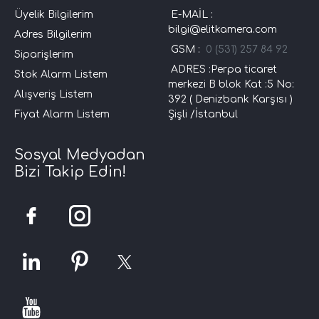
Üyelik Bilgilerim
E-MAİL :
bilgi@elitkamera.com
Adres Bilgilerim
GSM :
0 (531) 257 84 92
Siparişlerim
ADRES :Perpa ticaret
Stok Alarm Listem
merkezi B blok Kat :5 No:
Alışveriş Listem
392 ( Denizbank Karşısı )
Fiyat Alarm Listem
Şişli /İstanbul
Sosyal Medyadan
Bizi Takip Edin!