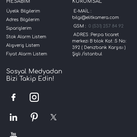
HESABIM
KURUMSAL
Üyelik Bilgilerim
E-MAİL :
bilgi@elitkamera.com
Adres Bilgilerim
GSM :
0 (531) 257 84 92
Siparişlerim
ADRES :Perpa ticaret
Stok Alarm Listem
merkezi B blok Kat :5 No:
Alışveriş Listem
392 ( Denizbank Karşısı )
Fiyat Alarm Listem
Şişli /İstanbul
Sosyal Medyadan
Bizi Takip Edin!