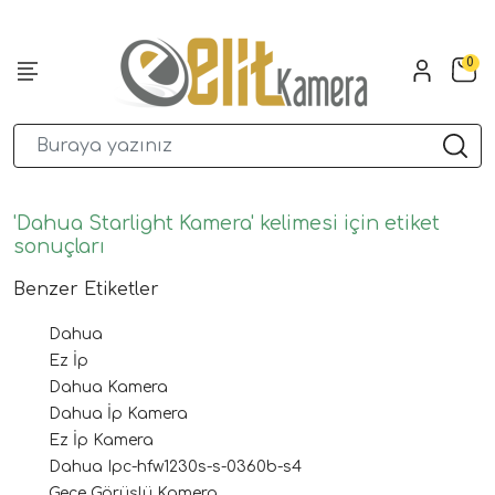
0
'Dahua Starlight Kamera' kelimesi için etiket
sonuçları
Benzer Etiketler
Dahua
Ez İp
Dahua Kamera
Dahua İp Kamera
Ez İp Kamera
Dahua Ipc-hfw1230s-s-0360b-s4
Gece Görüşlü Kamera