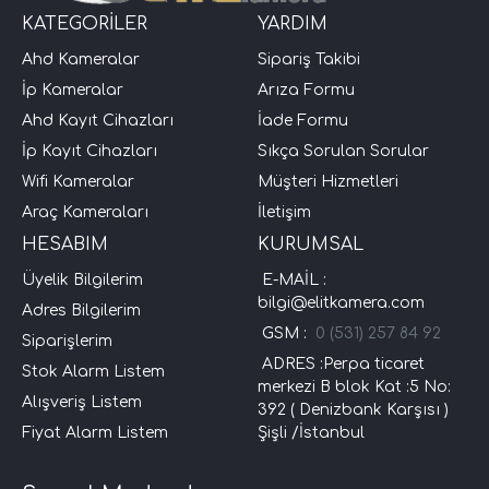
KATEGORİLER
YARDIM
Ahd Kameralar
Sipariş Takibi
İp Kameralar
Arıza Formu
Ahd Kayıt Cihazları
İade Formu
İp Kayıt Cihazları
Sıkça Sorulan Sorular
Wifi Kameralar
Müşteri Hizmetleri
Araç Kameraları
İletişim
HESABIM
KURUMSAL
Üyelik Bilgilerim
E-MAİL :
bilgi@elitkamera.com
Adres Bilgilerim
GSM :
0 (531) 257 84 92
Siparişlerim
ADRES :Perpa ticaret
Stok Alarm Listem
merkezi B blok Kat :5 No:
Alışveriş Listem
392 ( Denizbank Karşısı )
Fiyat Alarm Listem
Şişli /İstanbul