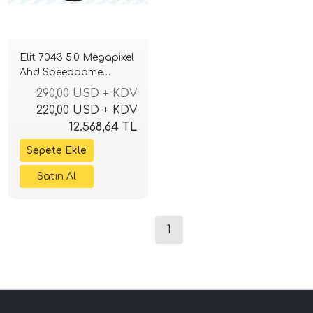
Elit 7043 5.0 Megapixel
Ahd Speeddome
Kamera 36xZoom
290,00 USD + KDV
220,00 USD + KDV
12.568,64 TL
1