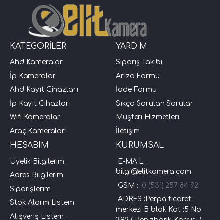
KATEGORİLER
YARDIM
Ahd Kameralar
Sipariş Takibi
İp Kameralar
Arıza Formu
Ahd Kayıt Cihazları
İade Formu
İp Kayıt Cihazları
Sıkça Sorulan Sorular
Wifi Kameralar
Müşteri Hizmetleri
Araç Kameraları
İletişim
HESABIM
KURUMSAL
Üyelik Bilgilerim
E-MAİL :
bilgi@elitkamera.com
Adres Bilgilerim
GSM :
0 (531) 257 84 92
Siparişlerim
ADRES :Perpa ticaret
Stok Alarm Listem
merkezi B blok Kat :5 No:
Alışveriş Listem
392 ( Denizbank Karşısı )