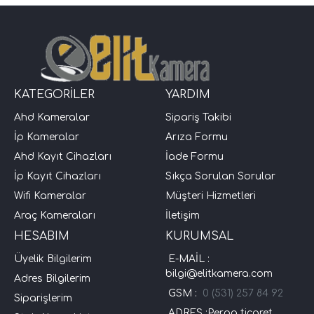
KATEGORİLER
YARDIM
Ahd Kameralar
Sipariş Takibi
İp Kameralar
Arıza Formu
Ahd Kayıt Cihazları
İade Formu
İp Kayıt Cihazları
Sıkça Sorulan Sorular
Wifi Kameralar
Müşteri Hizmetleri
Araç Kameraları
İletişim
HESABIM
KURUMSAL
Üyelik Bilgilerim
E-MAİL :
bilgi@elitkamera.com
Adres Bilgilerim
GSM :
0 (531) 257 84 92
Siparişlerim
ADRES :Perpa ticaret