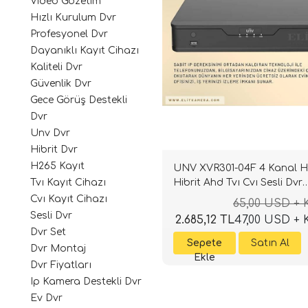
Video Gözetim
Hızlı Kurulum Dvr
Profesyonel Dvr
Dayanıklı Kayıt Cihazı
Kaliteli Dvr
Güvenlik Dvr
Gece Görüş Destekli
Dvr
Unv Dvr
Hibrit Dvr
H265 Kayıt
UNV XVR301-04F 4 Kanal 
Hibrit Ahd Tvı Cvı Sesli Dvr
Tvı Kayıt Cihazı
Kayıt Cihazı
Cvı Kayıt Cihazı
65,00 USD +
Sesli Dvr
2.685,12 TL
47,00 USD +
Dvr Set
Dvr Montaj
Dvr Fiyatları
Ip Kamera Destekli Dvr
Ev Dvr