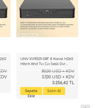
H265
UNV XVR301-08F 8 Kanal H265
Hibrit Ahd Tvı Cvı Sesli Dvr
Kayıt Cihazı
 KDV
80,00 USD + KDV
 KDV
57,00 USD + KDV
3.256,42 TL