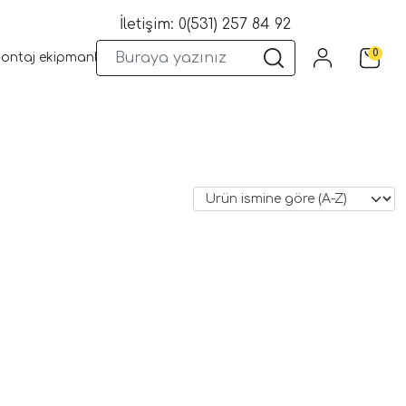
İletişim: 0(531) 257 84 92
0
montaj ekipmanları
Wifi Kameralar
Yangın Sistemleri
Kame