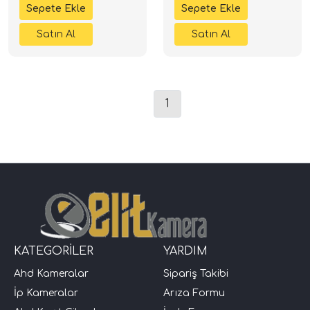
1
KATEGORİLER
YARDIM
Ahd Kameralar
Sipariş Takibi
İp Kameralar
Arıza Formu