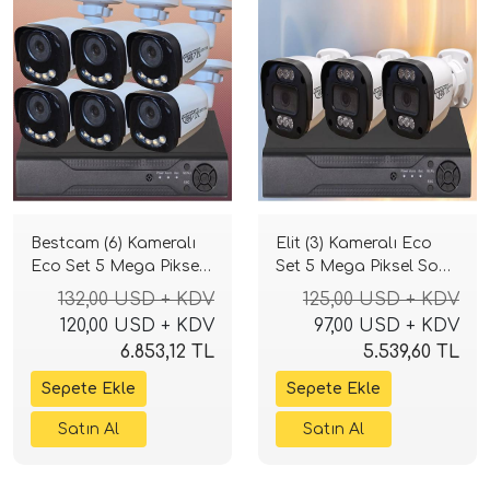
Bestcam (6) Kameralı
Elit (3) Kameralı Eco
Eco Set 5 Mega Piksel
Set 5 Mega Piksel Sony
Sony Lensli Full HD
Lensli Full HD Gece
132,00 USD + KDV
125,00 USD + KDV
Gece Görüşlü Güvenlik
Görüşlü Güvenlik
120,00 USD + KDV
97,00 USD + KDV
Kamerası Sistemi
Kamerası Sistemi
6.853,12 TL
5.539,60 TL