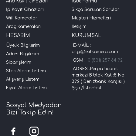
Ahd Kayıt Cihazları
İade Formu
İp Kayıt Cihazları
Sıkça Sorulan Sorular
Wifi Kameralar
Müşteri Hizmetleri
Araç Kameraları
İletişim
HESABIM
KURUMSAL
Üyelik Bilgilerim
E-MAİL :
bilgi@elitkamera.com
Adres Bilgilerim
GSM :
0 (531) 257 84 92
Siparişlerim
ADRES :Perpa ticaret
Stok Alarm Listem
merkezi B blok Kat :5 No:
Alışveriş Listem
392 ( Denizbank Karşısı )
Fiyat Alarm Listem
Şişli /İstanbul
Sosyal Medyadan
Bizi Takip Edin!