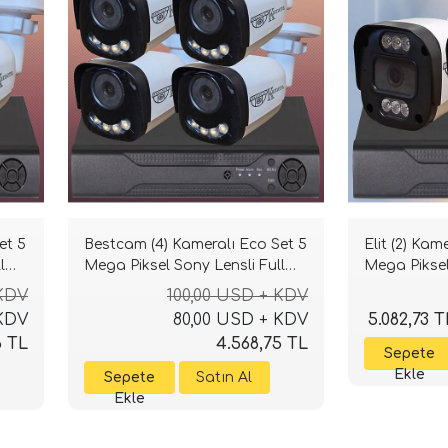
et 5
Bestcam (4) Kameralı Eco Set 5
Elit (2) Kam
l
Mega Piksel Sony Lensli Full
Mega Piksel
HD Gece Görüşlü Güvenlik
HD Gece Gö
 KDV
100,00 USD + KDV
Kamerası Sistemi
Kamerası Si
 KDV
80,00 USD + KDV
5.082,73 T
6 TL
4.568,75 TL