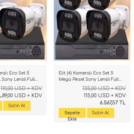
eralı Eco Set 5
Elit (4) Kameralı Eco Set 5
 Sony Lensli Full
Mega Piksel Sony Lensli Full
rüşlü Güvenlik
HD Gece Görüşlü Güvenlik
110,00 USD + KDV
135,00 USD + KDV
stemi
Kamerası Sistemi
L
89,00 USD + KDV
115,00 USD + KDV
6.567,57 TL