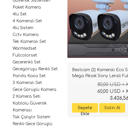
Güvenlik Sistemleri
Paket Kamera
4lü Set
4 Kameralı Set
4lü Sistem
Cctv Kamera
Tek Kameralı Set
Warmledset
Fullcolorset
Gecerenkli Set
Gecegörüşü Renkli Set
Bestcam (2) Kameralı Eco S
Mega Piksel Sony Lensli Ful
Panda Kasa Set
HD Gece Görüşlü Güvenlik
3 Kameralı Set
80,00 USD +
Kamerası Sistemi
Gece Görüşlü Kamera
60,00 USD +
2 Kamera Seti
3.426,5
Kablolu Güvenlik
Kamerası
Tak Çalıştır Sistem
Renkli Gece Görüşlü