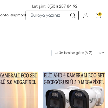
İletişim: 0(531) 257 84 92
0
montaj ekipmanları
Wifi Kameralar
Yangın Sistemleri
Kame