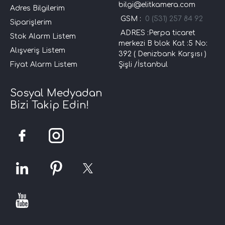
bilgi@elitkamera.com
Adres Bilgilerim
GSM :
0 (531) 257 84 92
Siparişlerim
ADRES :Perpa ticaret
Stok Alarm Listem
merkezi B blok Kat :5 No:
Alışveriş Listem
392 ( Denizbank Karşısı )
Fiyat Alarm Listem
Şişli /İstanbul
Sosyal Medyadan
Bizi Takip Edin!