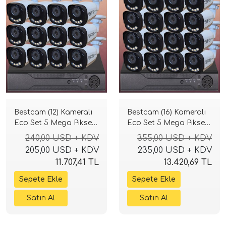
Bestcam (12) Kameralı
Bestcam (16) Kameralı
Eco Set 5 Mega Piksel
Eco Set 5 Mega Piksel
Sony Lensli Full HD
Sony Lensli Full HD
240,00 USD + KDV
355,00 USD + KDV
Gece Görüşlü Güvenlik
Gece Görüşlü Güvenlik
205,00 USD + KDV
235,00 USD + KDV
Kamerası Sistemi
Kamerası Sistemi
11.707,41 TL
13.420,69 TL