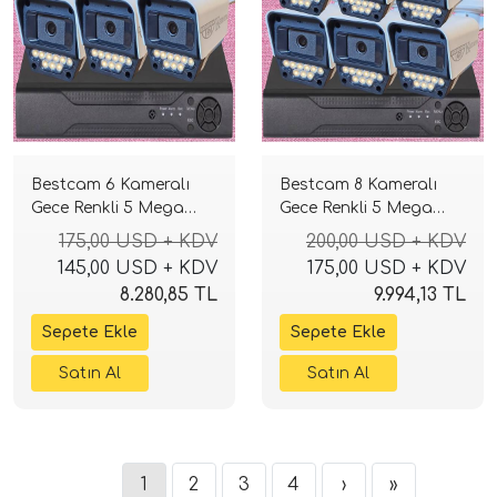
Bestcam 6 Kameralı
Bestcam 8 Kameralı
Gece Renkli 5 Mega
Gece Renkli 5 Mega
Piksel Sony Lensli 4K
Piksel Sony Lensli 4K
175,00 USD + KDV
200,00 USD + KDV
Güvenlik Sistemi
Güvenlik Sistemi
145,00 USD + KDV
175,00 USD + KDV
8.280,85 TL
9.994,13 TL
1
2
3
4
›
»