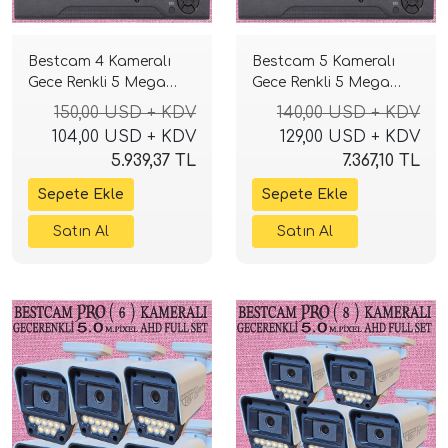
Bestcam 4 Kameralı
Bestcam 5 Kameralı
Gece Renkli 5 Mega
Gece Renkli 5 Mega
Piksel Sony Lensli 4K
Piksel Sony Lensli 4K
150,00 USD + KDV
140,00 USD + KDV
Güvenlik Sistemi
Güvenlik Sistemi
104,00 USD + KDV
129,00 USD + KDV
5.939,37 TL
7.367,10 TL