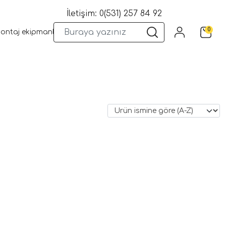
İletişim: 0(531) 257 84 92
0
montaj ekipmanları
Wifi Kameralar
Yangın Sistemleri
Kame