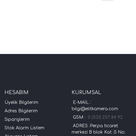
HESABIM
KURUMSAL
Üyelik Bilgilerim
E-MAİL :
bilgi@elitkamera.com
Adres Bilgilerim
GSM :
0 (531) 257 84 92
Siparişlerim
ADRES :Perpa ticaret
Stok Alarm Listem
merkezi B blok Kat :5 No: