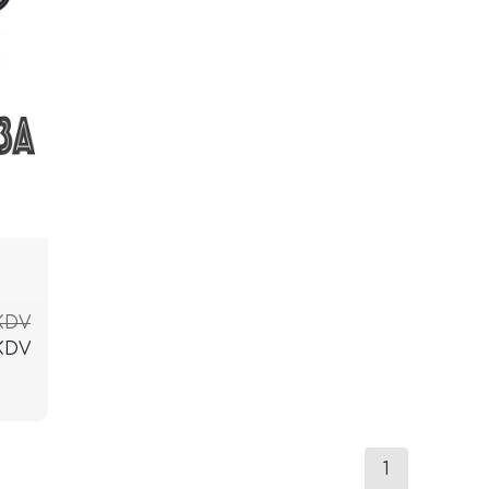
 KDV
 KDV
1