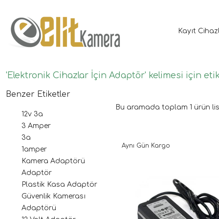
Kayıt Cihaz
'Elektronik Cihazlar İçin Adaptör' kelimesi için eti
Benzer Etiketler
Bu aramada toplam
1
ürün lis
12v 3a
3 Amper
3a
Aynı Gün Kargo
1amper
Kamera Adaptörü
Adaptör
Plastik Kasa Adaptör
Güvenlik Kamerası
Adaptörü