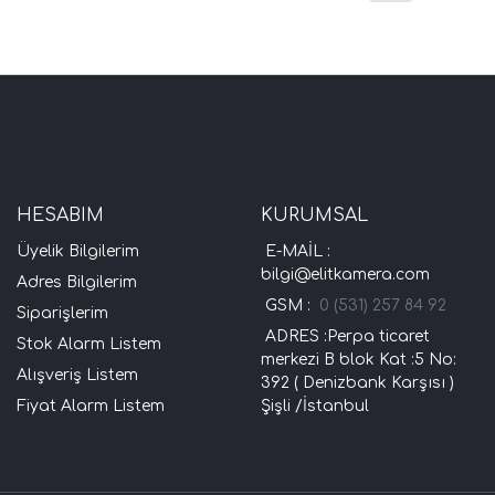
HESABIM
KURUMSAL
Üyelik Bilgilerim
E-MAİL :
bilgi@elitkamera.com
Adres Bilgilerim
GSM :
0 (531) 257 84 92
Siparişlerim
ADRES :Perpa ticaret
Stok Alarm Listem
merkezi B blok Kat :5 No:
Alışveriş Listem
392 ( Denizbank Karşısı )
Fiyat Alarm Listem
Şişli /İstanbul