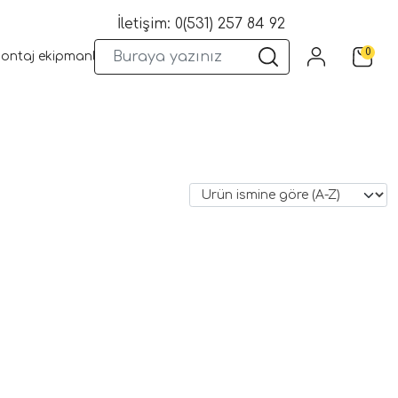
İletişim: 0(531) 257 84 92
0
montaj ekipmanları
Wifi Kameralar
Yangın Sistemleri
Kame