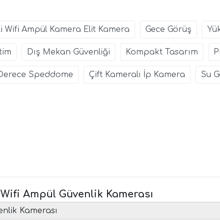
tli Wifi Ampül Kamera Elit Kamera
Gece Görüş
Yü
tim
Dış Mekan Güvenliği
Kompakt Tasarım
P
 Derece Speddome
Çift Kameralı İp Kamera
Su G
ü Wifi Ampül Güvenlik Kamerası
enlik Kamerası