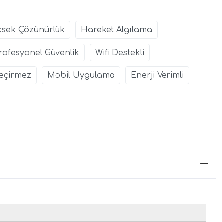
ksek Çözünürlük
Hareket Algılama
rofesyonel Güvenlik
Wifi Destekli
eçirmez
Mobil Uygulama
Enerji Verimli