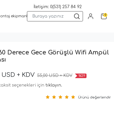
İletişim: 0(531) 257 84 92
0
montaj ekipmanları
Wifi Kameralar
Yangın Sistemleri
Kame
 360 Derece Gece Görüşlü Wifi Ampül
sı
0 USD + KDV
55,00 USD + KDV
%29
aksit seçenekleri için
tıklayın.
Ürünü değerlendir