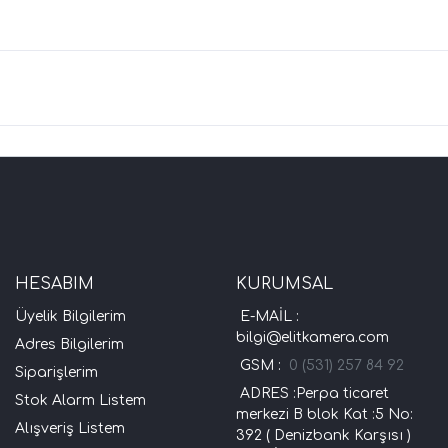
HESABIM
KURUMSAL
Üyelik Bilgilerim
E-MAİL :
bilgi@elitkamera.com
Adres Bilgilerim
GSM :
0 (531) 257 84 92
Siparişlerim
ADRES :Perpa ticaret
Stok Alarm Listem
merkezi B blok Kat :5 No:
Alışveriş Listem
392 ( Denizbank Karşısı )