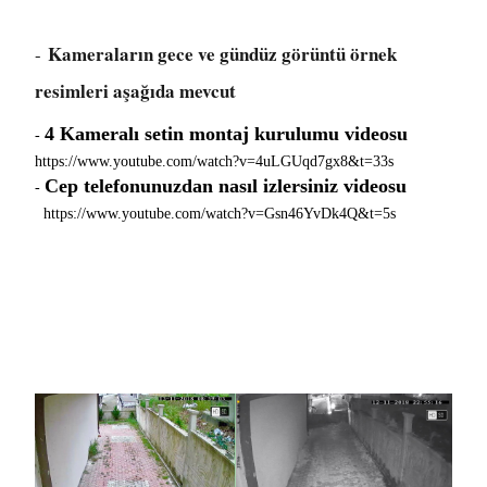
Kameraların gece ve gündüz görüntü örnek
-
resimleri aşağıda mevcut
4 Kameralı setin montaj kurulumu videosu
-
https://www.youtube.com/watch?v=4uLGUqd7gx8&t=33s
Cep telefonunuzdan nasıl izlersiniz videosu
-
https://www.youtube.com/watch?v=Gsn46YvDk4Q&t=5s