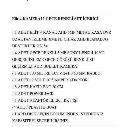
Elit 4 KAMERALI GECE RENKLİ SET İÇERİĞİ
- 1 ADET ELİT 4 KANAL AHD 5MP METAL KASA DVR
UZAKTAN İZLEME XMEYE CİHAZ AHD,İP,ANALOG
DESTEKLER H265+
- 4 ADET GECE RENKLİ 5 MP SONY LENSLİ 1080P
GERÇEK İZLEME GECE GÖRÜŞÜ RENKLİ SU
GEÇİRMEZ AHD BULLET KAMERA
- 1 ADET 100 METRE CCTV 2+1 0,50 MM KABLO
- 1 ADET 12 VOLT 16,5 AMPER ADAPTÖR
- 8 ADET HAZIR BNC 20 CM
- 4 ADET POWER JACK
- 1 ADET ADAPTÖR ELEKTİRK FİŞİ
-4 ADET PLASTİK BUAT
- HARD DİSK SEÇİN BÖLÜMÜNDEN İSTEDİĞİNİZ
KAPASİTEYİ SEÇEBİLİRSİNİZ.