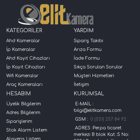
KATEGORİLER
YARDIM
Ahd Kameralar
Sipariş Takibi
İp Kameralar
Arıza Formu
Ahd Kayıt Cihazları
İade Formu
İp Kayıt Cihazları
Sıkça Sorulan Sorular
Wifi Kameralar
Müşteri Hizmetleri
Araç Kameraları
İletişim
HESABIM
KURUMSAL
Üyelik Bilgilerim
E-MAİL :
bilgi@elitkamera.com
Adres Bilgilerim
GSM :
0 (531) 257 84 92
Siparişlerim
ADRES :Perpa ticaret
Stok Alarm Listem
merkezi B blok Kat :5 No:
Alışveriş Listem