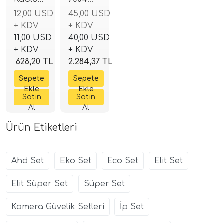
2+1 0.22
Ahd
12,00 USD
45,00 USD
mm (100
Kayıt
+ KDV
+ KDV
Metrelik
Cihazı
11,00 USD
40,00 USD
top )
4 Kanal
+ KDV
+ KDV
( 1080N
628,20 TL
2.284,37 TL
Kayıt )
Ürün Etiketleri
Ahd Set
Eko Set
Eco Set
Elit Set
Elit Süper Set
Süper Set
Kamera Güvelik Setleri
İp Set