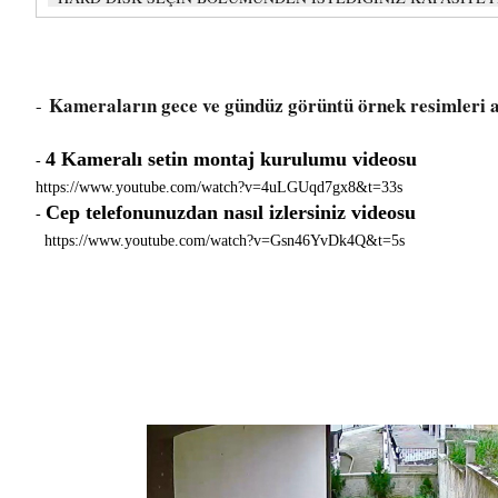
Kameraların gece ve gündüz görüntü örnek resimleri 
-
4 Kameralı setin montaj kurulumu videosu
-
https://www.youtube.com/watch?v=4uLGUqd7gx8&t=33s
Cep telefonunuzdan nasıl izlersiniz videosu
-
https://www.youtube.com/watch?v=Gsn46YvDk4Q&t=5s