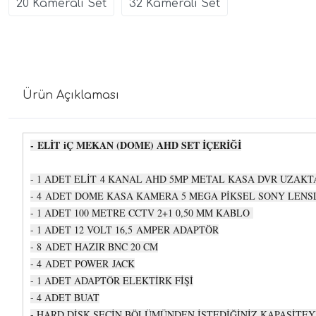
20 Kameralı Set
32 Kameralı Set
Ürün Açıklaması
- ELİT iÇ MEKAN (DOME) AHD SET İÇERİĞİ
- 1 ADET ELİT 4 KANAL AHD 5MP METAL KASA DVR UZAK
- 4 ADET DOME KASA KAMERA 5 MEGA PİKSEL SONY LENS
- 1 ADET 100 METRE CCTV 2+1 0,50 MM KABLO
- 1 ADET 12 VOLT 16,5 AMPER ADAPTÖR
- 8 ADET HAZIR BNC 20 CM
- 4 ADET POWER JACK
- 1 ADET ADAPTÖR ELEKTİRK FİŞİ
- 4 ADET BUAT
- HARD DİSK SEÇİN BÖLÜMÜNDEN İSTEDİĞİNİZ KAPASİTEYİ