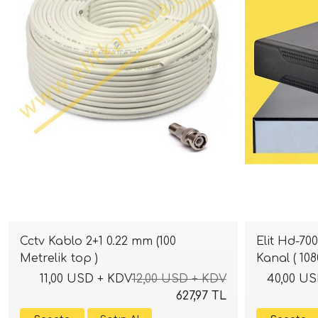
Cctv Kablo 2+1 0.22 mm (100
Elit Hd-70
Metrelik top )
Kanal ( 108
11,00 USD + KDV
12,00 USD + KDV
40,00 U
627,97 TL