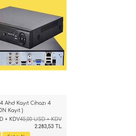
04 Ahd Kayıt Cihazı 4
0N Kayıt )
SD + KDV
45,00 USD + KDV
2.283,53 TL