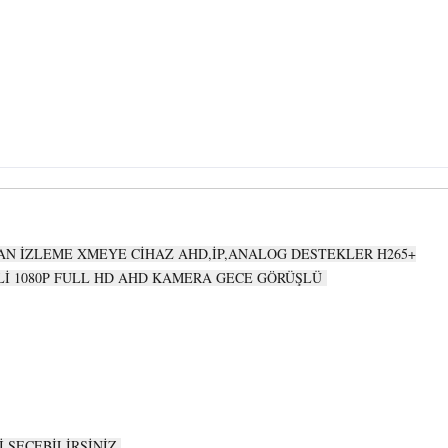
TAN İZLEME XMEYE CİHAZ AHD,İP,ANALOG DESTEKLER H265+
Lİ 1080P FULL HD AHD KAMERA GECE GÖRÜŞLÜ
 SEÇEBİLİRSİNİZ.