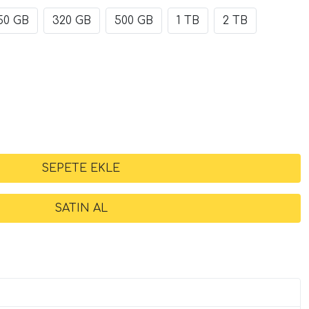
50 GB
320 GB
500 GB
1 TB
2 TB