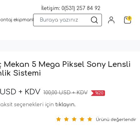
İletişim: 0(531) 257 84 92
0
montaj ekipmanları
Wifi Kameralar
Yangın Sistemleri
Kame
İç Mekan 5 Mega Piksel Sony Lensli
lik Sistemi
 USD + KDV
100,00 USD + KDV
%20
aksit seçenekleri için
tıklayın.
Ürünü değerlendir