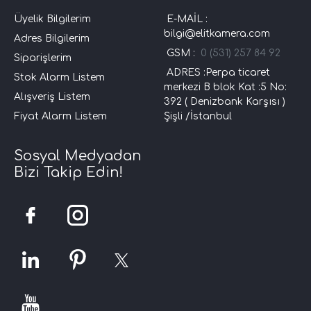
Üyelik Bilgilerim
E-MAİL :
bilgi@elitkamera.com
Adres Bilgilerim
GSM :
0 (531) 257 84 92
Siparişlerim
ADRES :Perpa ticaret
Stok Alarm Listem
merkezi B blok Kat :5 No:
Alışveriş Listem
392 ( Denizbank Karşısı )
Fiyat Alarm Listem
Şişli /İstanbul
Sosyal Medyadan
Bizi Takip Edin!