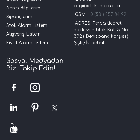
bilgi@elitkamera.com
Adres Bilgilerim
GSM :
0 (531) 257 84 92
Siparişlerim
ADRES :Perpa ticaret
Stok Alarm Listem
merkezi B blok Kat :5 No:
Alışveriş Listem
392 ( Denizbank Karşısı )
Fiyat Alarm Listem
Şişli /İstanbul
Sosyal Medyadan
Bizi Takip Edin!