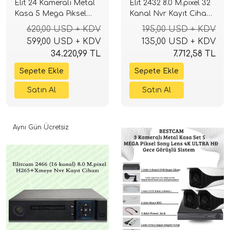
Elit 24 Kameralı Metal
Elit 2432 8.0 M.pixel 32
Kasa 5 Mega Piksel
Kanal Nvr Kayıt Cihazı
Sony Lensli 4K Ultra
H265+ xmeye
620,00 USD + KDV
195,00 USD + KDV
HD Güvenlik Sistemi
599,00 USD + KDV
135,00 USD + KDV
34.220,99 TL
7.712,58 TL
Aynı Gün Ücretsiz