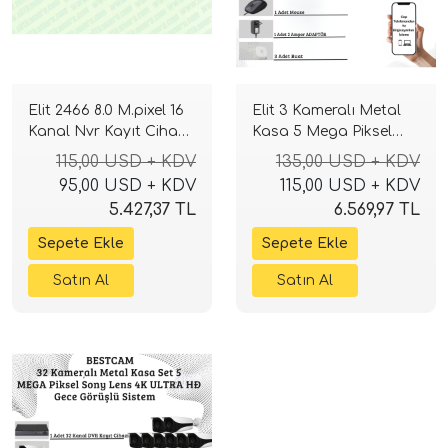
Elit 2466 8.0 M.pixel 16
Elit 3 Kameralı Metal
Kanal Nvr Kayıt Cihazı
Kasa 5 Mega Piksel
H265+ xmeye
Sony Lensli 4K Ultra
115,00 USD + KDV
135,00 USD + KDV
HD Güvenlik Sistemi
95,00 USD + KDV
115,00 USD + KDV
5.427,37 TL
6.569,97 TL