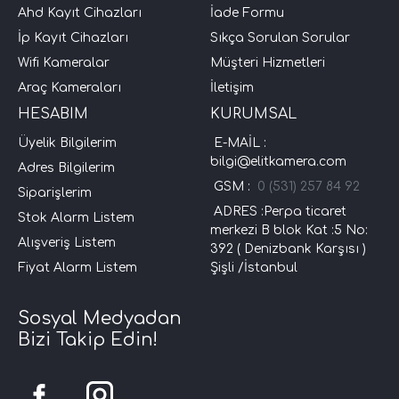
Ahd Kayıt Cihazları
İade Formu
İp Kayıt Cihazları
Sıkça Sorulan Sorular
Wifi Kameralar
Müşteri Hizmetleri
Araç Kameraları
İletişim
HESABIM
KURUMSAL
Üyelik Bilgilerim
E-MAİL :
bilgi@elitkamera.com
Adres Bilgilerim
GSM :
0 (531) 257 84 92
Siparişlerim
ADRES :Perpa ticaret
Stok Alarm Listem
merkezi B blok Kat :5 No:
Alışveriş Listem
392 ( Denizbank Karşısı )
Fiyat Alarm Listem
Şişli /İstanbul
Sosyal Medyadan
Bizi Takip Edin!