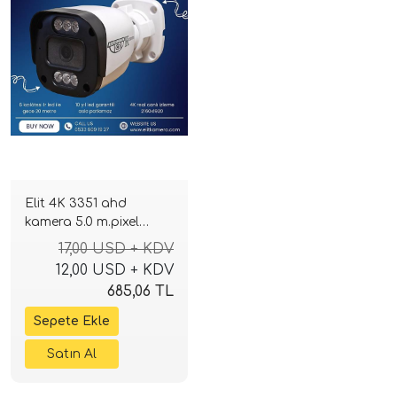
Elit 4K 3351 ahd
kamera 5.0 m.pixel
Sony Lens 2160p full
17,00 USD + KDV
hd Gecegörüşlü
12,00 USD + KDV
685,06 TL