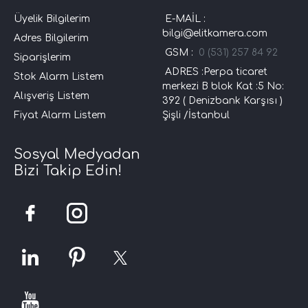
Üyelik Bilgilerim
E-MAİL :
bilgi@elitkamera.com
Adres Bilgilerim
GSM :
0 (531) 257 84 92
Siparişlerim
ADRES :Perpa ticaret
Stok Alarm Listem
merkezi B blok Kat :5 No:
Alışveriş Listem
392 ( Denizbank Karşısı )
Fiyat Alarm Listem
Şişli /İstanbul
Sosyal Medyadan
Bizi Takip Edin!