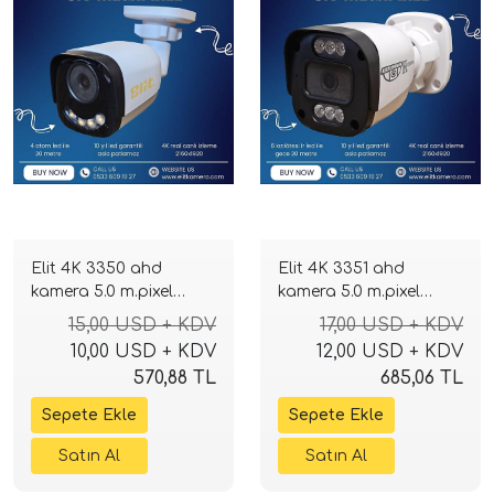
Elit 4K 3350 ahd
Elit 4K 3351 ahd
kamera 5.0 m.pixel
kamera 5.0 m.pixel
Sony Lens 2160p full
Sony Lens 2160p full
15,00 USD + KDV
17,00 USD + KDV
hd Gecegörüşlü
hd Gecegörüşlü
10,00 USD + KDV
12,00 USD + KDV
570,88 TL
685,06 TL