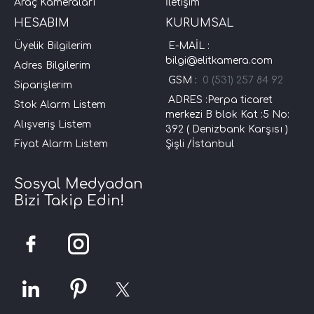
Araç Kameraları
İletişim
HESABIM
KURUMSAL
Üyelik Bilgilerim
E-MAİL :
bilgi@elitkamera.com
Adres Bilgilerim
GSM :
0 (531) 257 84 92
Siparişlerim
ADRES :Perpa ticaret
Stok Alarm Listem
merkezi B blok Kat :5 No:
Alışveriş Listem
392 ( Denizbank Karşısı )
Fiyat Alarm Listem
Şişli /İstanbul
Sosyal Medyadan
Bizi Takip Edin!