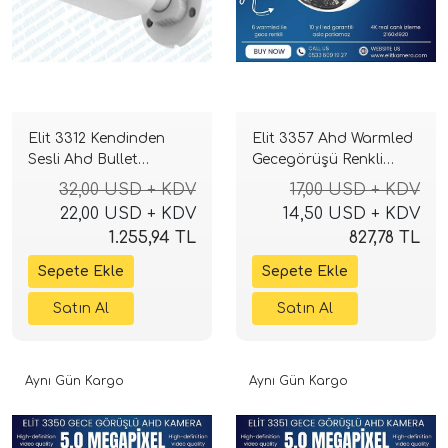
Elit 3312 Kendinden
Elit 3357 Ahd Warmled
Sesli Ahd Bullet
Gecegörüşü Renkli
Kamera ( gece renkli )
Dome kamera 5.0
32,00 USD + KDV
17,00 USD + KDV
m.pixel Sony Lens
22,00 USD + KDV
14,50 USD + KDV
1080p full hd Su
1.255,94 TL
827,78 TL
geçirmez
Aynı Gün Kargo
Aynı Gün Kargo