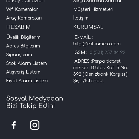
İp Kayıt Cihazları
Sıkça Sorulan Sorular
Wifi Kameralar
Müşteri Hizmetleri
Araç Kameraları
İletişim
HESABIM
KURUMSAL
Üyelik Bilgilerim
E-MAİL :
bilgi@elitkamera.com
Adres Bilgilerim
GSM :
0 (531) 257 84 92
Siparişlerim
ADRES :Perpa ticaret
Stok Alarm Listem
merkezi B blok Kat :5 No:
Alışveriş Listem
392 ( Denizbank Karşısı )
Fiyat Alarm Listem
Şişli /İstanbul
Sosyal Medyadan
Bizi Takip Edin!