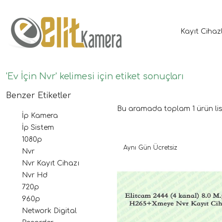
Kayıt Cihaz
'Ev İçin Nvr' kelimesi için etiket sonuçları
Benzer Etiketler
Bu aramada toplam
1
ürün lis
İp Kamera
İp Sistem
1080p
Aynı Gün Ücretsiz
Nvr
Nvr Kayıt Cihazı
Nvr Hd
720p
960p
Network Digital