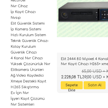
Recorder
Nvr Cihaz
İp Kayıt Cihazı
Nvsıp
Elit Güvenlik Sistemi
İp Kamera Sistemi
Hızlı Kurulum Sistem
Teknik Güvenlik Cihazı
Kolay Kurulum
Güvenlik Cihazı
4 Kanal Nvr Cihazı
Elit 2444 8.0 M.pixel 4 Kana
Nvr Kayıt Cihazı H265+ xm
Yüksek Çözünürlük Nvr
Elitkamera Ürünleri
65,00 USD +
Ağ Video Kaydedici
2.228,08 TL
39,00 USD +
Xmeye Destekli Kayıt
H.265 Sıkıştırma
Ev İçin Nvr
İşyeri Kayıt Çözümü
Nvr Sistemleri