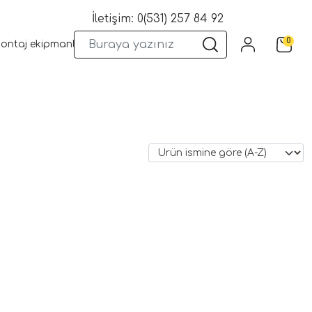
İletişim: 0(531) 257 84 92
0
montaj ekipmanları
Wifi Kameralar
Yangın Sistemleri
Kame