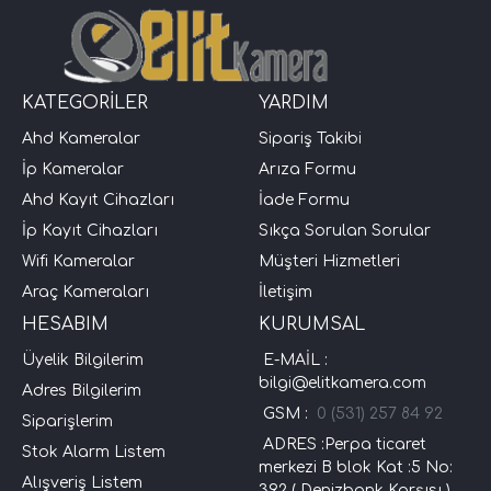
KATEGORİLER
YARDIM
Ahd Kameralar
Sipariş Takibi
İp Kameralar
Arıza Formu
Ahd Kayıt Cihazları
İade Formu
İp Kayıt Cihazları
Sıkça Sorulan Sorular
Wifi Kameralar
Müşteri Hizmetleri
Araç Kameraları
İletişim
HESABIM
KURUMSAL
Üyelik Bilgilerim
E-MAİL :
bilgi@elitkamera.com
Adres Bilgilerim
GSM :
0 (531) 257 84 92
Siparişlerim
ADRES :Perpa ticaret
Stok Alarm Listem
merkezi B blok Kat :5 No:
Alışveriş Listem
392 ( Denizbank Karşısı )