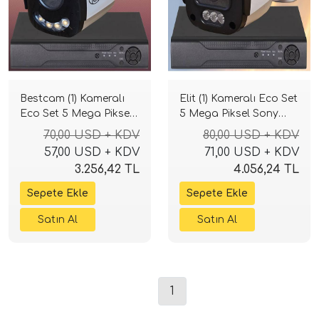
Bestcam (1) Kameralı
Elit (1) Kameralı Eco Set
Eco Set 5 Mega Piksel
5 Mega Piksel Sony
Sony Lensli Full HD
Lensli Full HD Gece
70,00 USD + KDV
80,00 USD + KDV
Gece Görüşlü Güvenlik
Görüşlü Güvenlik
57,00 USD + KDV
71,00 USD + KDV
Kamerası Sistemi
Kamerası Sistemi
3.256,42 TL
4.056,24 TL
1