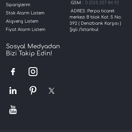
GSM :
0 (531) 257 84 92
Siparişlerim
ADRES :Perpa ticaret
Stok Alarm Listem
merkezi B blok Kat :5 No:
Alışveriş Listem
392 ( Denizbank Karşısı )
Fiyat Alarm Listem
Şişli /İstanbul
Sosyal Medyadan
Bizi Takip Edin!