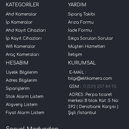
KATEGORİLER
YARDIM
Ahd Kameralar
Sipariş Takibi
İp Kameralar
Arıza Formu
Ahd Kayıt Cihazları
İade Formu
İp Kayıt Cihazları
Sıkça Sorulan Sorular
Wifi Kameralar
Müşteri Hizmetleri
Araç Kameraları
İletişim
HESABIM
KURUMSAL
Üyelik Bilgilerim
E-MAİL :
bilgi@elitkamera.com
Adres Bilgilerim
GSM :
0 (531) 257 84 92
Siparişlerim
ADRES :Perpa ticaret
Stok Alarm Listem
merkezi B blok Kat :5 No:
Alışveriş Listem
392 ( Denizbank Karşısı )
Fiyat Alarm Listem
Şişli /İstanbul