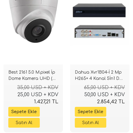
Best 2161 5.0 M.pixel İp
Dahua Xvr1B04-İ 2 Mp
Dome Kamera UHD (
H265+ 4 Kanal 5İn1 Dvr
Plastik kasa ) sesli
Kayıt Cihazı
35,00 USD + KDV
65,00 USD + KDV
gece görüşlü
25,00 USD + KDV
50,00 USD + KDV
1.427,21 TL
2.854,42 TL