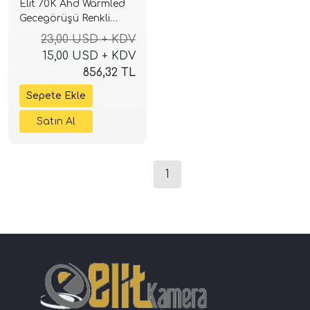
Elit 70K Ahd Warmled
Gecegörüşü Renkli
kamera 5.0 m.pixel
23,00 USD + KDV
Sony Lens 1080p full
15,00 USD + KDV
hd Su geçirmez
856,32 TL
1