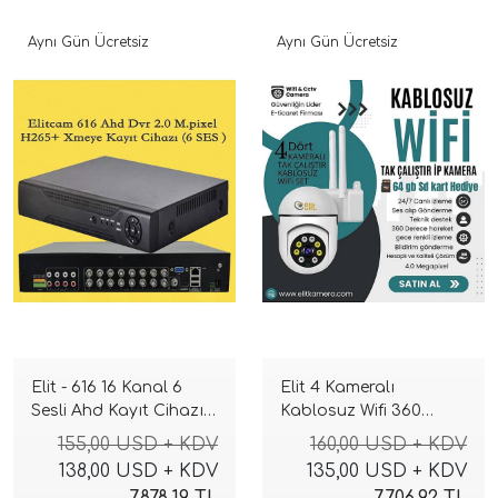
Aynı Gün Ücretsiz
Aynı Gün Ücretsiz
Elit - 616 16 Kanal 6
Elit 4 Kameralı
Sesli Ahd Kayıt Cihazı
Kablosuz Wifi 360
Xmeye 4K Pro seri
Derece sesli 4 M.p
155,00 USD + KDV
160,00 USD + KDV
GeceRenkli Tak Çalıştır
138,00 USD + KDV
135,00 USD + KDV
İp Kamera Seti ( 64GB )
7.878,19 TL
7.706,92 TL