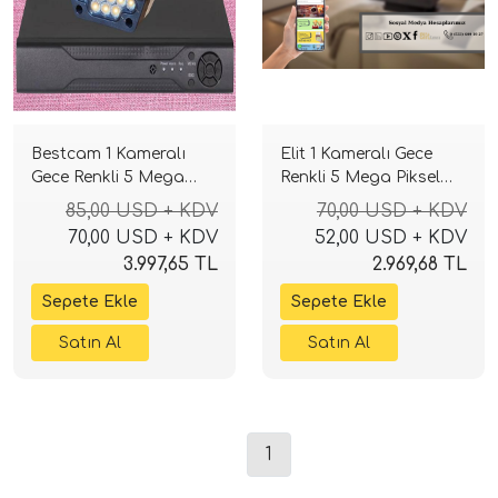
Bestcam 1 Kameralı
Elit 1 Kameralı Gece
Gece Renkli 5 Mega
Renkli 5 Mega Piksel
Piksel Sony Lensli 4K
Sony Lensli 1080P Full
85,00 USD + KDV
70,00 USD + KDV
Güvenlik Sistemi
HD Güvenlik Sistemi
70,00 USD + KDV
52,00 USD + KDV
3.997,65 TL
2.969,68 TL
1