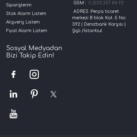
GSM :
0 (531) 257 84 92
Siparişlerim
ADRES :Perpa ticaret
Stok Alarm Listem
merkezi B blok Kat :5 No:
Alışveriş Listem
392 ( Denizbank Karşısı )
Fiyat Alarm Listem
Şişli /İstanbul
Sosyal Medyadan
Bizi Takip Edin!