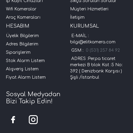
İp Kayıt Cihazları
Sıkça Sorulan Sorular
Wifi Kameralar
Müşteri Hizmetleri
Araç Kameraları
İletişim
HESABIM
KURUMSAL
Üyelik Bilgilerim
E-MAİL :
bilgi@elitkamera.com
Adres Bilgilerim
GSM :
0 (531) 257 84 92
Siparişlerim
ADRES :Perpa ticaret
Stok Alarm Listem
merkezi B blok Kat :5 No:
Alışveriş Listem
392 ( Denizbank Karşısı )
Fiyat Alarm Listem
Şişli /İstanbul
Sosyal Medyadan
Bizi Takip Edin!